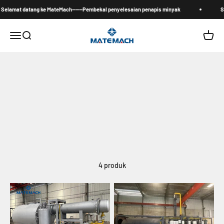
Langkau ke kandungan
elamat datang ke MateMach------Pembekal penyelesaian penapis minyak
Se
MateMach
Menu
Search
Cart
4 produk