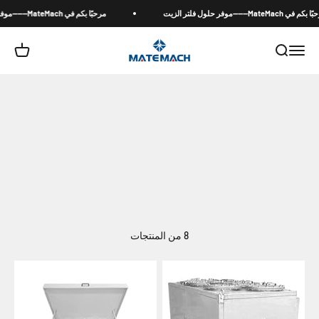
لتخطي إلى المحتوى
MateM------موفر حلول فلتر الزيت
مرحبًا بكم في MateMach------موفر حلول فلتر الزيت
MateMach
القائمة
بحث
عربة ال
8 من المنتجات